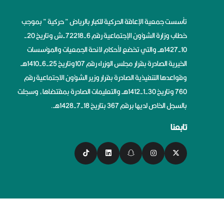
تأسست جمعية الإعاقة الحركية للكبار بالرياض ” حركية ” بموجب
خطاب وزارة الشؤون الإجتماعية رقم 6-72218-ش وتاريخ 20-
10-1427هــ والتي تخضع لأحكام لائحة الجمعيات والمؤسسات
الخيرية الصادرة بقرار مجلس الوزراء رقم 107وتاريخ 25-6-1410هــ
وقواعدها التنفيذية الصادرة بقرار وزير الشؤون الاجتماعية رقم
760 وتاريخ 30-1-1412هــ والتعليمات الصادرة بمقتضاها، وسجلت
بالسجل الخاص لديها برقم 367 بتاريخ 18-7-1428هــ.
تابعنا