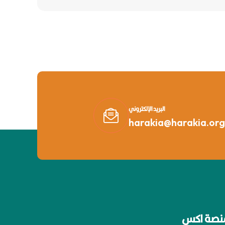
البريد الإلكتروني
harakia@harakia.org
نصة اكس