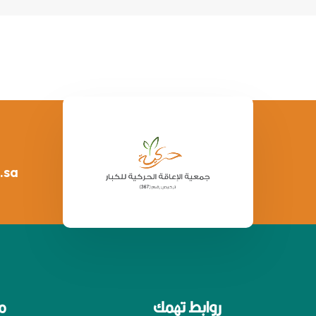
.sa
روابط تهمك
م