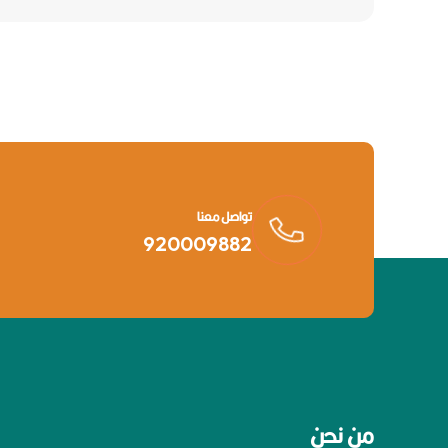
تواصل معنا
920009882
من نحن