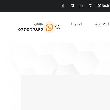
تابعنا :
الإلكترونية
إتصل بنا
للتواصل
920009882