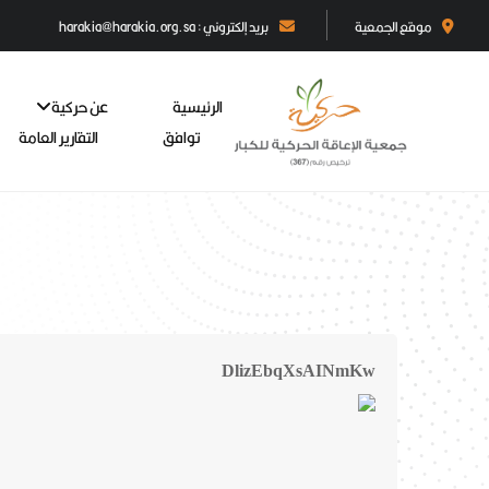
موقع الجمعية
بريد إلكتروني : harakia@harakia.org.sa
الرئيسية
عن حركية
توافق
التقارير العامة
DlizEbqXsAINmKw