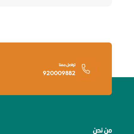
تواصل معنا
920009882
من نحن