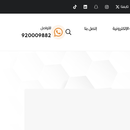
تابعنا :
الإلكترونية
إتصل بنا
للتواصل
920009882