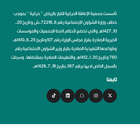
تأسست جمعية الإعاقة الحركية للكبار بالرياض ” حركية ” بموجب
خطاب وزارة الشؤون الإجتماعية رقم 6-72218-ش وتاريخ 20-
10-1427هــ والتي تخضع لأحكام لائحة الجمعيات والمؤسسات
الخيرية الصادرة بقرار مجلس الوزراء رقم 107وتاريخ 25-6-1410هــ
وقواعدها التنفيذية الصادرة بقرار وزير الشؤون الاجتماعية رقم
760 وتاريخ 30-1-1412هــ والتعليمات الصادرة بمقتضاها، وسجلت
بالسجل الخاص لديها برقم 367 بتاريخ 18-7-1428هــ.
تابعنا