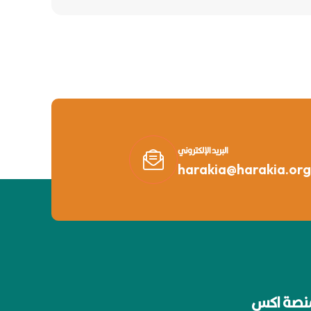
البريد الإلكتروني
harakia@harakia.org
نصة اكس