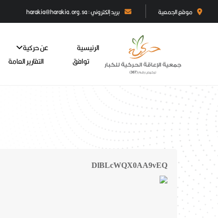
موقع الجمعية
بريد إلكتروني : harakia@harakia.org.sa
الرئيسية
عن حركية
توافق
التقارير العامة
DlBLcWQX0AA9vEQ