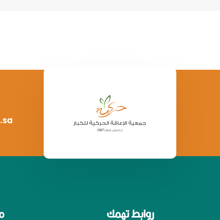
.sa
روابط تهمك
م