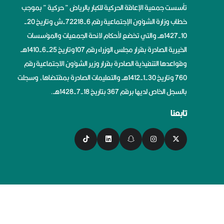
تأسست جمعية الإعاقة الحركية للكبار بالرياض ” حركية ” بموجب
خطاب وزارة الشؤون الإجتماعية رقم 6-72218-ش وتاريخ 20-
10-1427هــ والتي تخضع لأحكام لائحة الجمعيات والمؤسسات
الخيرية الصادرة بقرار مجلس الوزراء رقم 107وتاريخ 25-6-1410هــ
وقواعدها التنفيذية الصادرة بقرار وزير الشؤون الاجتماعية رقم
760 وتاريخ 30-1-1412هــ والتعليمات الصادرة بمقتضاها، وسجلت
بالسجل الخاص لديها برقم 367 بتاريخ 18-7-1428هــ.
تابعنا