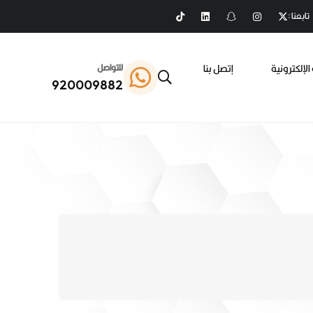
تابعنا :
الإلكترونية
إتصل بنا
للتواصل
920009882