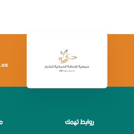
.sa
روابط تهمك
م