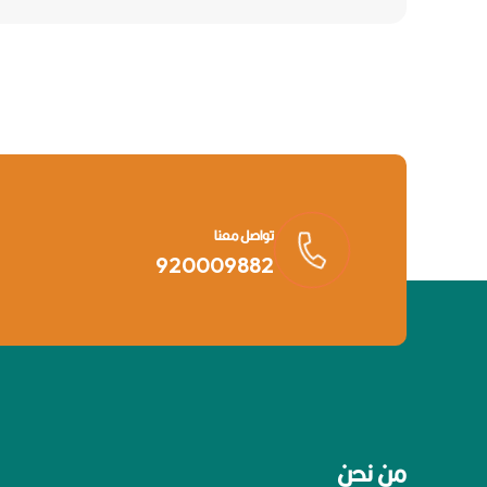
تواصل معنا
920009882
من نحن