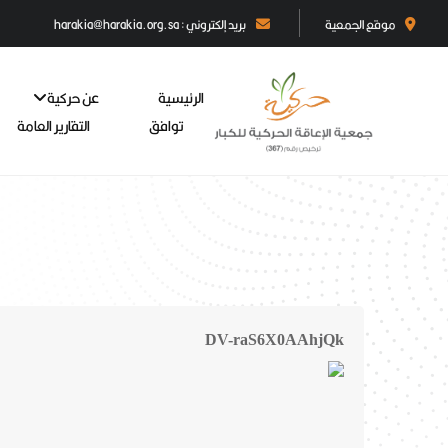
موقع الجمعية
بريد إلكتروني : harakia@harakia.org.sa
الرئيسية
عن حركية
توافق
التقارير العامة
DV-raS6X0AAhjQk