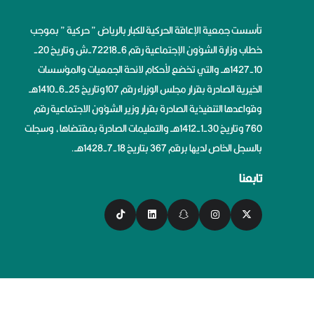
تأسست جمعية الإعاقة الحركية للكبار بالرياض ” حركية ” بموجب
خطاب وزارة الشؤون الإجتماعية رقم 6-72218-ش وتاريخ 20-
10-1427هــ والتي تخضع لأحكام لائحة الجمعيات والمؤسسات
الخيرية الصادرة بقرار مجلس الوزراء رقم 107وتاريخ 25-6-1410هــ
وقواعدها التنفيذية الصادرة بقرار وزير الشؤون الاجتماعية رقم
760 وتاريخ 30-1-1412هــ والتعليمات الصادرة بمقتضاها، وسجلت
بالسجل الخاص لديها برقم 367 بتاريخ 18-7-1428هــ.
تابعنا