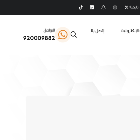
تابعنا :
الإلكترونية
إتصل بنا
للتواصل
920009882