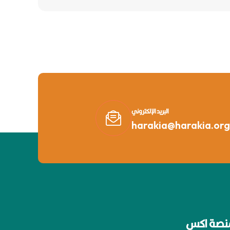
البريد الإلكتروني
harakia@harakia.org
نصة اكس