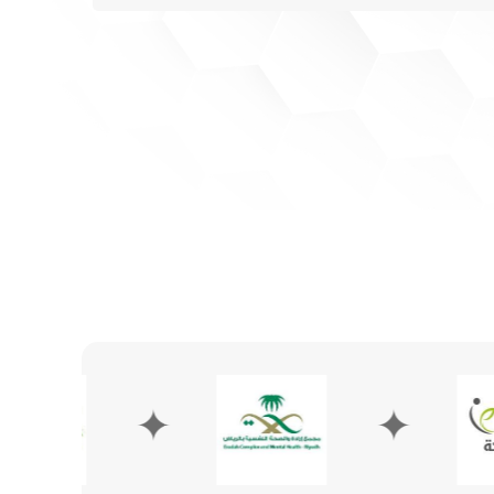
✦
✦
✦