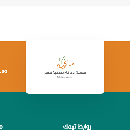
.sa
روابط تهمك
م