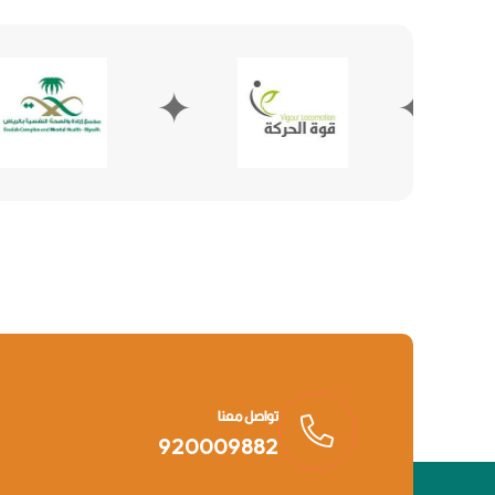
✦
✦
تواصل معنا
920009882