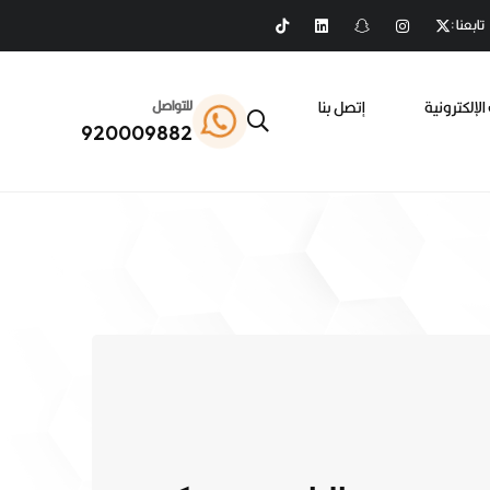
تابعنا :
الإلكترونية
إتصل بنا
للتواصل
920009882