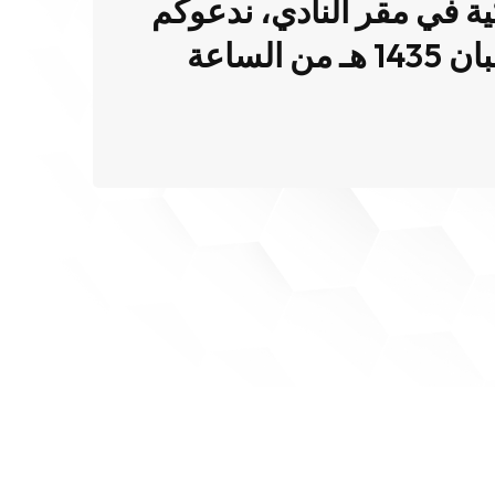
ية في مقر النادي، ندعوكم
للمشاركة في برامج وأنشطة الملتقى الصيفي من الفترة 10-20 شعبان 1435 هـ من الساعة