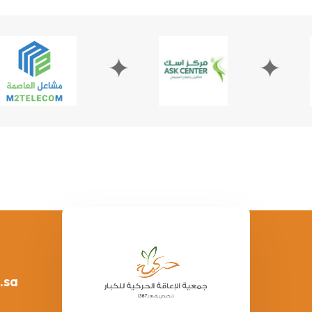
✦
✦
.sa