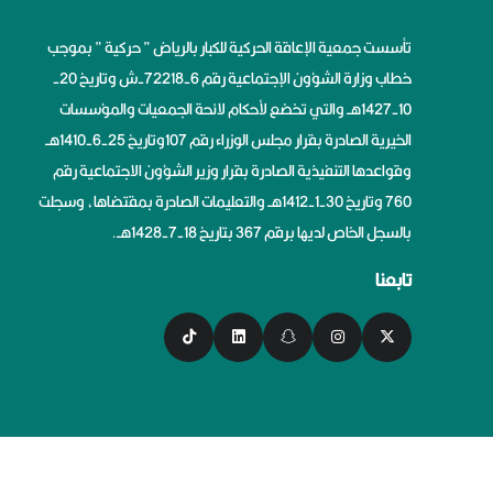
تأسست جمعية الإعاقة الحركية للكبار بالرياض ” حركية ” بموجب
خطاب وزارة الشؤون الإجتماعية رقم 6-72218-ش وتاريخ 20-
10-1427هــ والتي تخضع لأحكام لائحة الجمعيات والمؤسسات
الخيرية الصادرة بقرار مجلس الوزراء رقم 107وتاريخ 25-6-1410هــ
وقواعدها التنفيذية الصادرة بقرار وزير الشؤون الاجتماعية رقم
760 وتاريخ 30-1-1412هــ والتعليمات الصادرة بمقتضاها، وسجلت
بالسجل الخاص لديها برقم 367 بتاريخ 18-7-1428هــ.
تابعنا