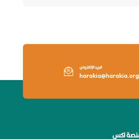
البريد الإلكتروني
harakia@harakia.org
نصة اكس