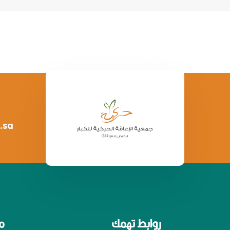
.sa
روابط تهمك
م