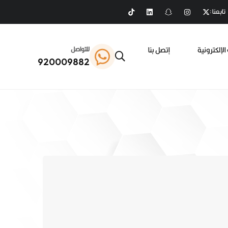
تابعنا :
الإلكترونية
إتصل بنا
للتواصل
920009882