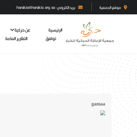
موقع الجمعية
بريد إلكتروني : harakia@harakia.org.sa
الرئيسية
عن حركية
توافق
التقارير العامة
gamaa