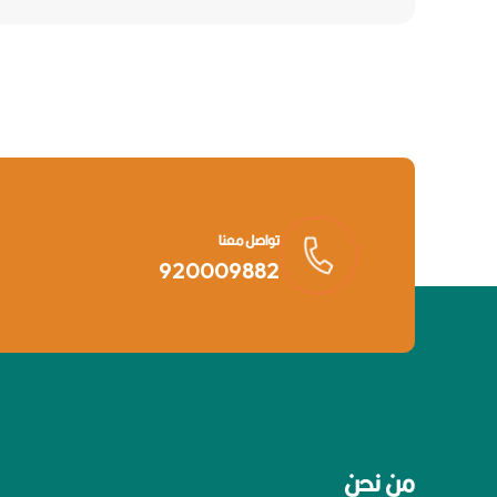
تواصل معنا
920009882
من نحن