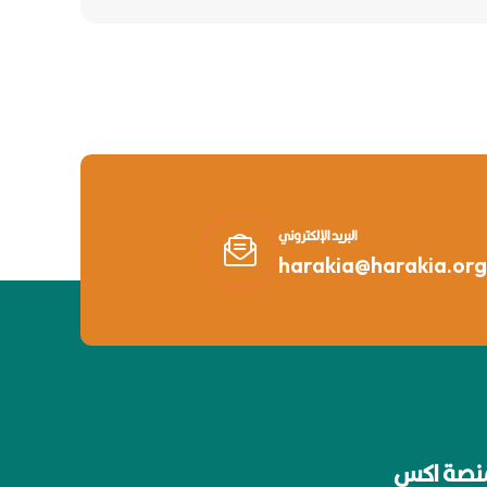
البريد الإلكتروني
harakia@harakia.org
نصة اكس