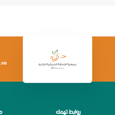
.sa
روابط تهمك
م