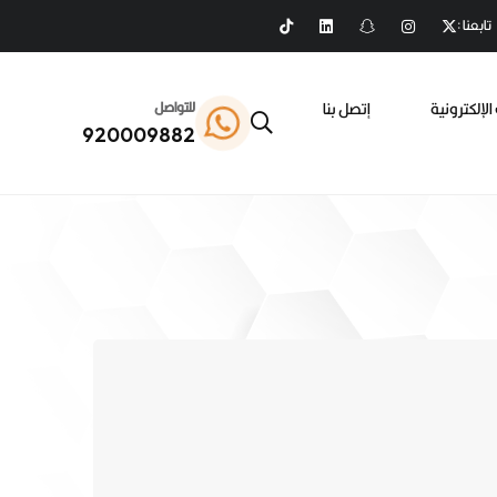
تابعنا :
الإلكترونية
إتصل بنا
للتواصل
920009882