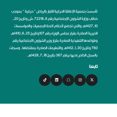
تأسست جمعية الإعاقة الحركية للكبار بالرياض ” حركية ” بموجب
خطاب وزارة الشؤون الإجتماعية رقم 6-72218-ش وتاريخ 20-
10-1427هــ والتي تخضع لأحكام لائحة الجمعيات والمؤسسات
الخيرية الصادرة بقرار مجلس الوزراء رقم 107وتاريخ 25-6-1410هــ
وقواعدها التنفيذية الصادرة بقرار وزير الشؤون الاجتماعية رقم
760 وتاريخ 30-1-1412هــ والتعليمات الصادرة بمقتضاها، وسجلت
بالسجل الخاص لديها برقم 367 بتاريخ 18-7-1428هــ.
تابعنا