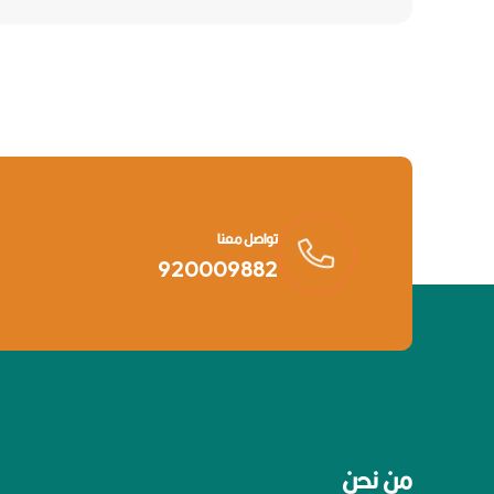
تواصل معنا
920009882
من نحن