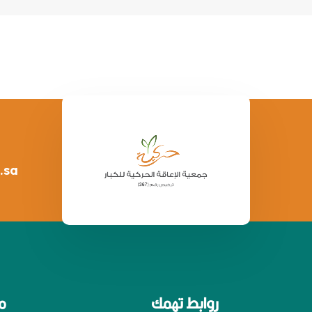
.sa
روابط تهمك
م