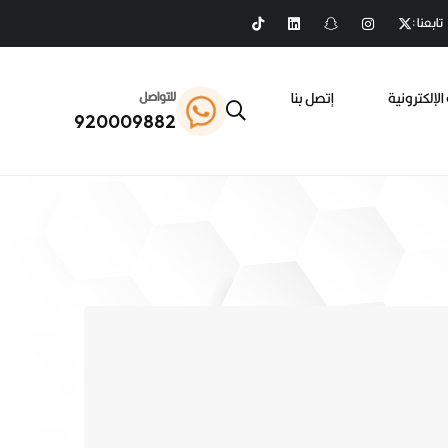
تابعنا :
الإلكترونية
إتصل بنا
للتواصل
920009882