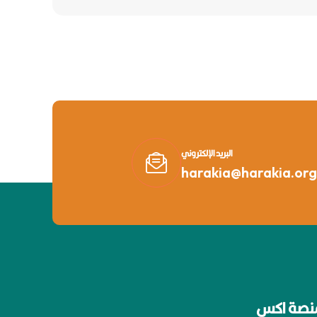
البريد الإلكتروني
harakia@harakia.org
نصة اكس