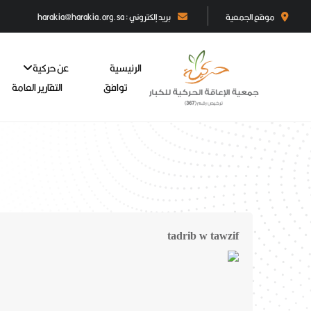
موقع الجمعية
بريد إلكتروني : harakia@harakia.org.sa
الرئيسية
عن حركية
توافق
التقارير العامة
tadrib w tawzif