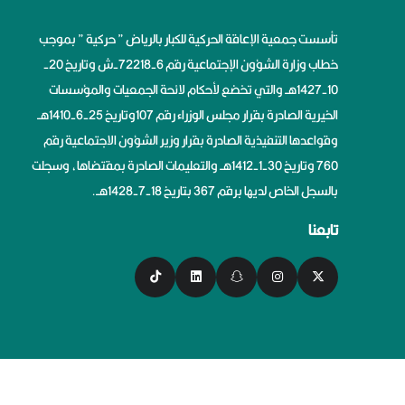
تأسست جمعية الإعاقة الحركية للكبار بالرياض ” حركية ” بموجب
خطاب وزارة الشؤون الإجتماعية رقم 6-72218-ش وتاريخ 20-
10-1427هــ والتي تخضع لأحكام لائحة الجمعيات والمؤسسات
الخيرية الصادرة بقرار مجلس الوزراء رقم 107وتاريخ 25-6-1410هــ
وقواعدها التنفيذية الصادرة بقرار وزير الشؤون الاجتماعية رقم
760 وتاريخ 30-1-1412هــ والتعليمات الصادرة بمقتضاها، وسجلت
بالسجل الخاص لديها برقم 367 بتاريخ 18-7-1428هــ.
تابعنا