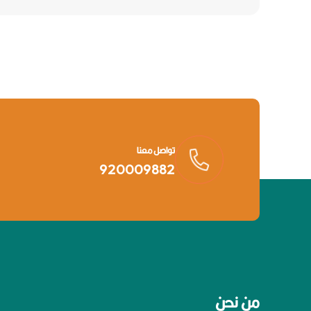
تواصل معنا
920009882
من نحن