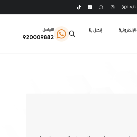
تابعنا :
الإلكترونية
إتصل بنا
للتواصل
920009882