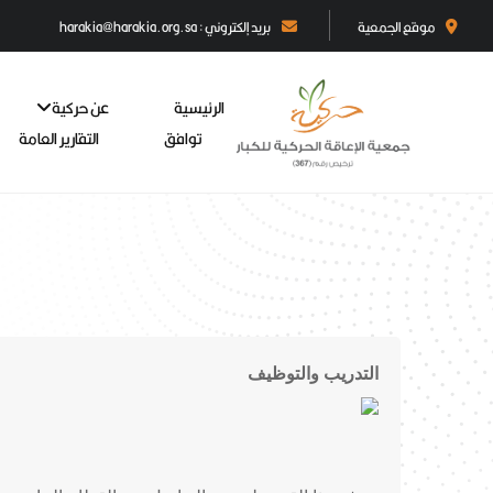
موقع الجمعية
بريد إلكتروني : harakia@harakia.org.sa
الرئيسية
عن حركية
توافق
التقارير العامة
التدريب والتوظيف