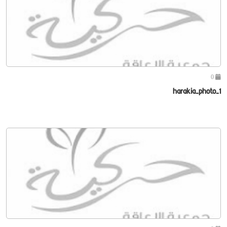
0
harakia-photo-1