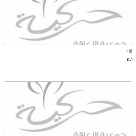
0
n-1