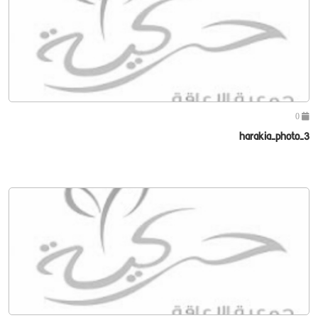
0
harakia-photo-3