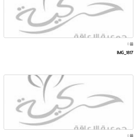
0
IMG_1817
0