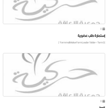
0
إستمارة طلب عضوية
[FormmailMakerFormLoader folder="form3"]
0
tar5