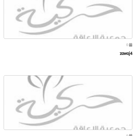
0
zawaj4
0