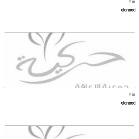
0
alanood
0
alanood