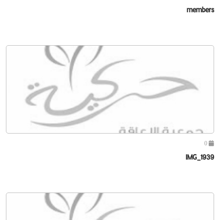
members
0
IMG_1939