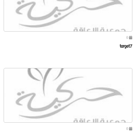
0
target7
0