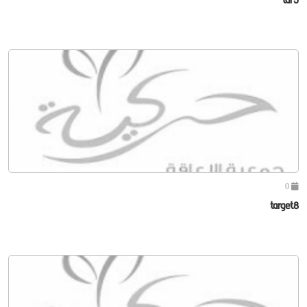
0
target8