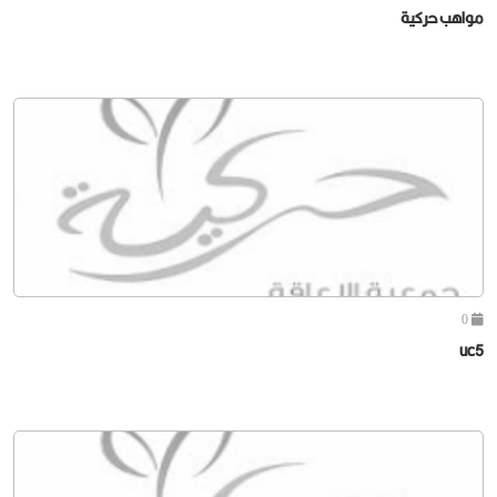
مواهب حركية
0
uc5