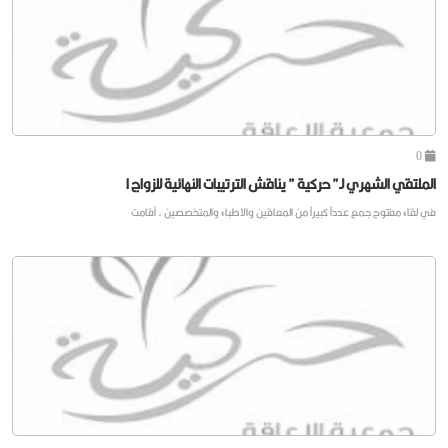
0
الملتقي الشهري لـ” حركية ” يناقش الترتيبات النهائية للزواج ا
في لقاء مفتوح جمع عدداً كبيراً من المعاقين والاطباء والمتخصصين ، أقامت