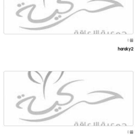
0
haraky2
0