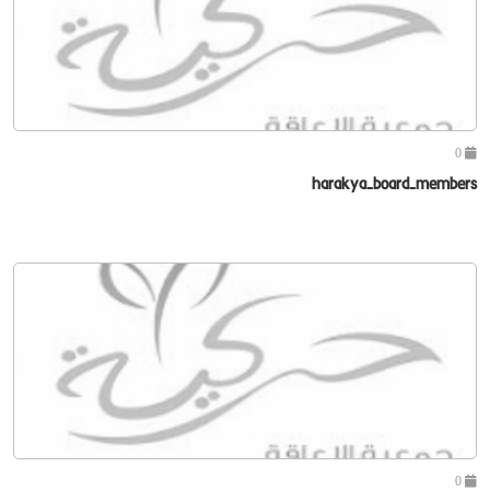
0
harakya-board-members
0