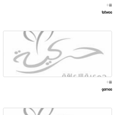
0
tatwoa
0
gamaa