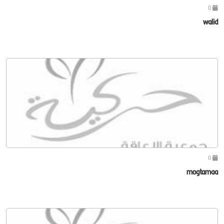
0
walid
0
mogtamaa