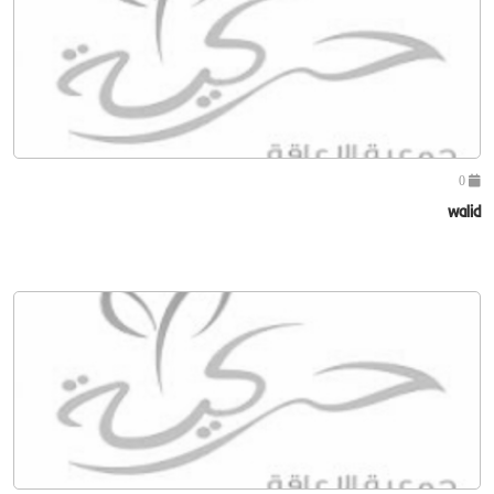
0
walid