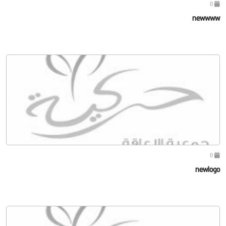
0
newwww
0
newlogo