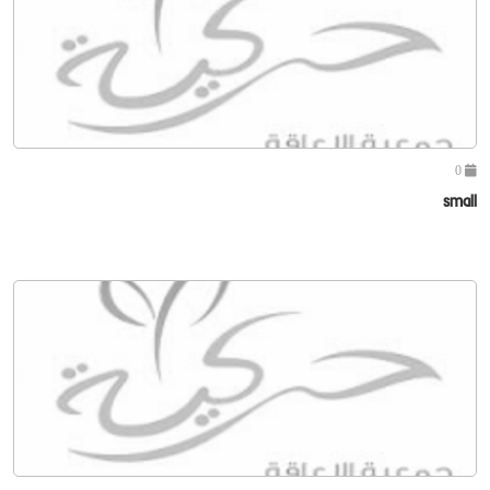
0
small