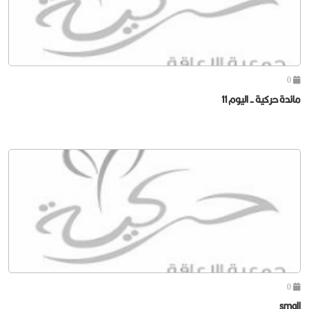
0
مائدة حركية - اليوم 11
0
small