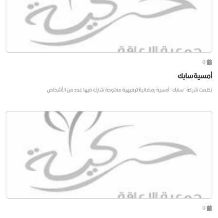
0
أمسية سابك
نظمت شركة "سابك" أمسية رمضانية ترفيهية مفتوحة شارك فيها عدد من الأشخاص
0