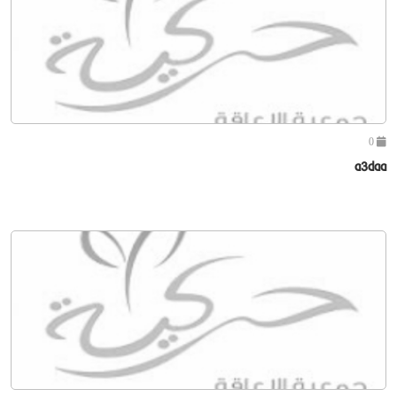
0
a3daa