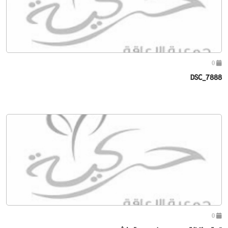
0
DSC_7888
0