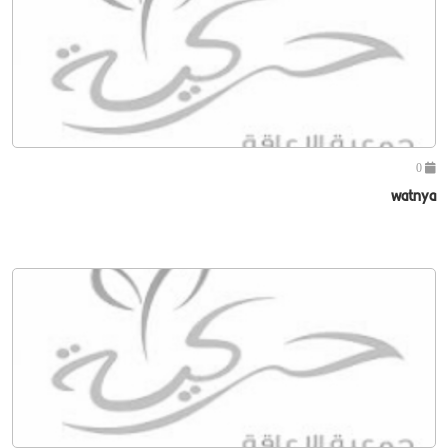
0
watnya