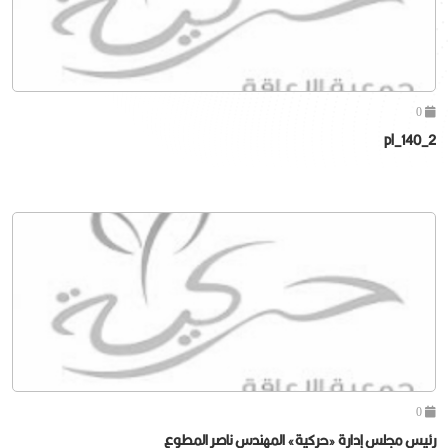
0
pl_140_2
0
رئيس مجلس إدارة «حركية» المهندس ناصر المطوع