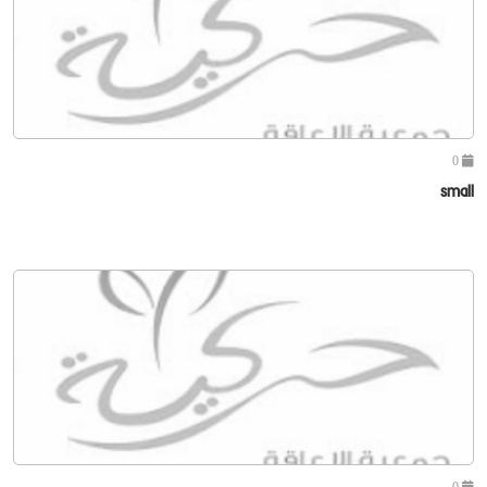
0
small
0