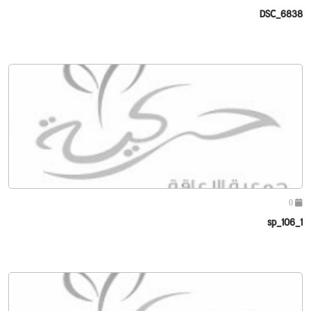
DSC_6838
0
sp_106_1