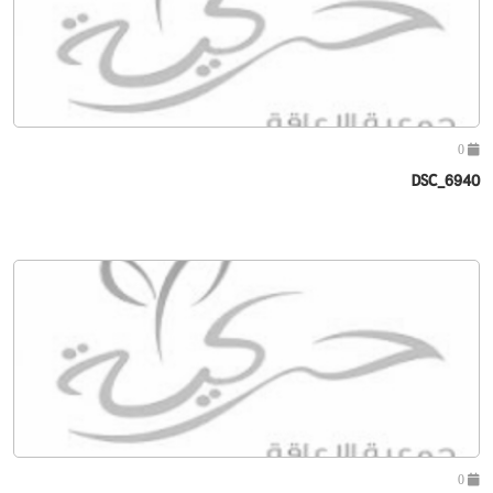
0
DSC_6940
0