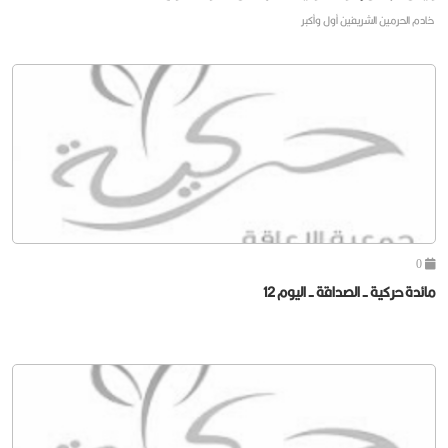
خادم الحرمين الشريفين أول وأكبر
0
مائدة حركية - الصداقة - اليوم 12