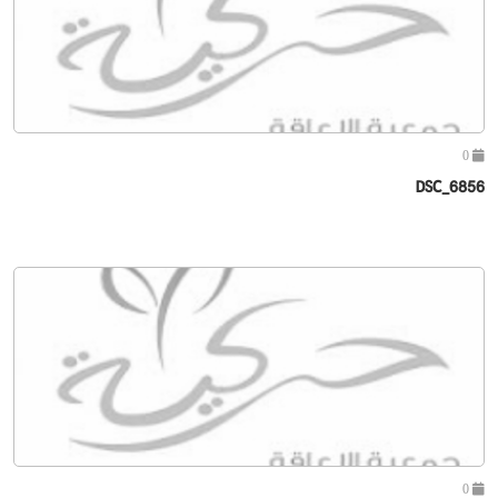
0
DSC_6856
0