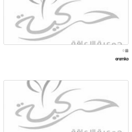
0
aramko