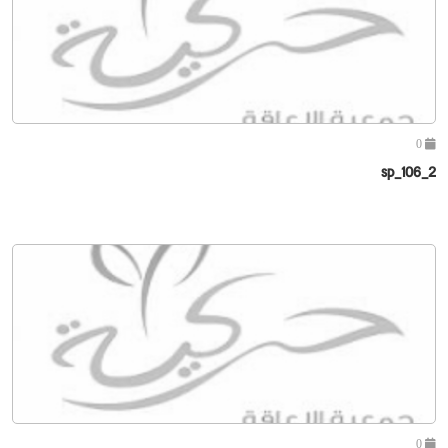
0
sp_106_2
0