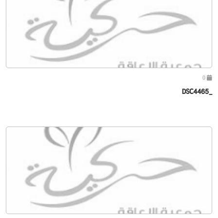
0
_DSC4465