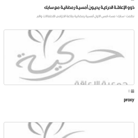
ذوو الإعاقــة الحركيـة يحيـون أمسيـة رمضانيـة مع سابك
نظمت (سابك) مساء امس الاول أمسية رمضانية بقاعة الخزامى للاحتفالات والم
0
proxy