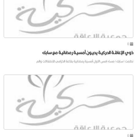
0
ذوي الإعاقــة الحركيـة يحيـون أمسيـة رمضانيـة مع سابك
نظمت (سابك) مساء امس الاول أمسية رمضانية بقاعة الخزامى للاحتفالات والم
0