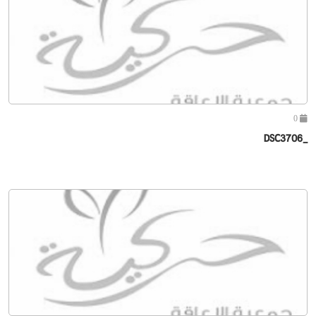
0
_DSC3706