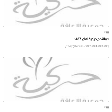
0
حملة حج حركية لعام 1437
[gallery ids="1822,1824,1823,1821"] تشكر
0