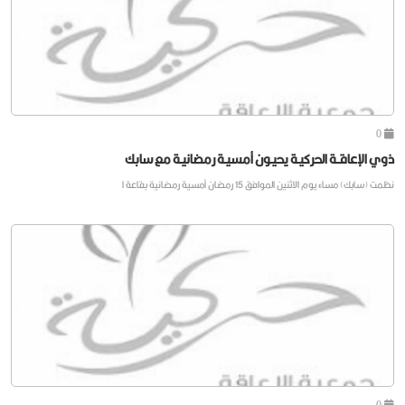
0
ذوي الإعاقــة الحركيـة يحيـون أمسيـة رمضانيـة مع سابك
نظمت (سابك) مساء يوم الاثنين الموافق 15 رمضان أمسية رمضانية بقاعة ا
0