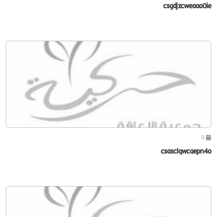
csgdjzcweaao0ie
0
csasclqwcaepn4o