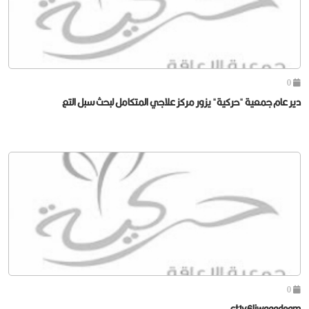
0
دير عام جمعية "حركية" يزور مركز علاجي المتكامل لبحث سبل التع
0
ct1y6liwgaadegm