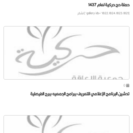
حملة حج حركية لعام 1437
[gallery ids="1822,1824,1823,1821"] تشكر
0
تدشين البرنامج الإعلامي للتعريف ببرامج الجمعيه ببرج الفيصلية