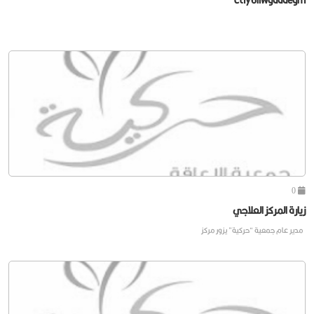
0
زيارة المركز العلاجي
مدير عام جمعية “حركية” يزور مركز