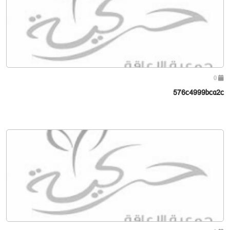
0
576c4999bca2c