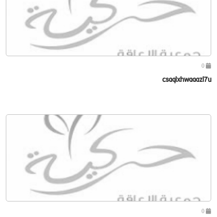
0
csaqlxhwaaazl7u
0