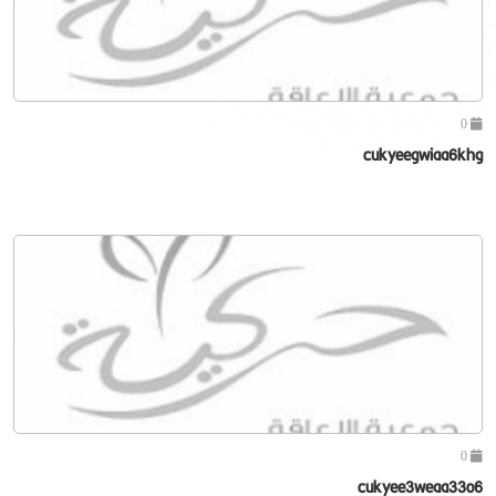
0
cukyeegwiaa6khg
0
cukyee3weaa33o6