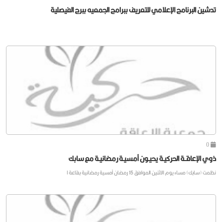
تدشين البرنامج الإعلامي للتعريف ببرامج الجمعيه ببرج الفيصلية
0
ذوي الإعاقــة الحركيـة يحيـون أمسيـة رمضانيـة مع سابك
نظمت (سابك) مساء يوم الاثنين الموافق 15 رمضان أمسية رمضانية بقاعة ا