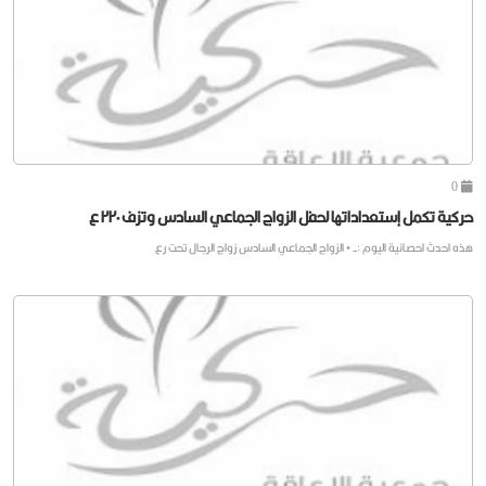
0
حركية تكمل إستعداداتها لحفل الزواج الجماعي السادس وتزف ٢٢٠ ع
هذه احدث احصائية اليوم :- • الزواج الجماعي السادس زواج الرجال تحت رع