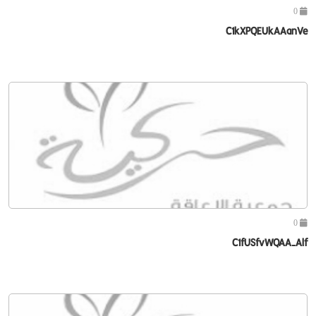
0
C1kXPQEUkAAanVe
0
C1fUSfvWQAA-Alf