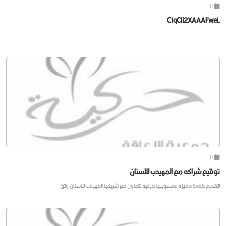
0
C1qCIi2XAAAFweL
0
توقيع شراكه مع المهيدب للاسنان
لتقديم خدمة مميزة لمنسوبيها حركيه تتعاون مع شريكها المهيدب للاسنان وتق