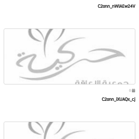
C2onn_nWIAEw24V
0
C2onn_iXUAQx_cj