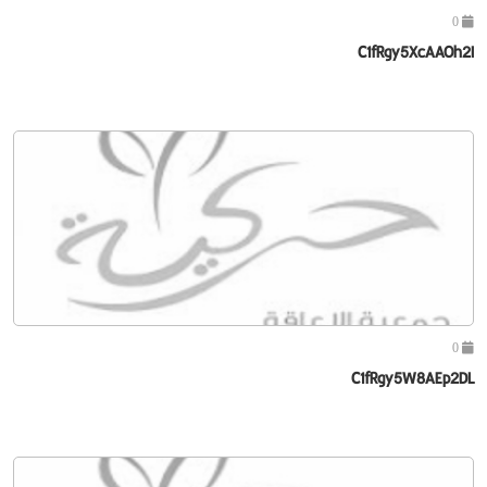
0
C1fRgy5XcAAOh2I
0
C1fRgy5W8AEp2DL