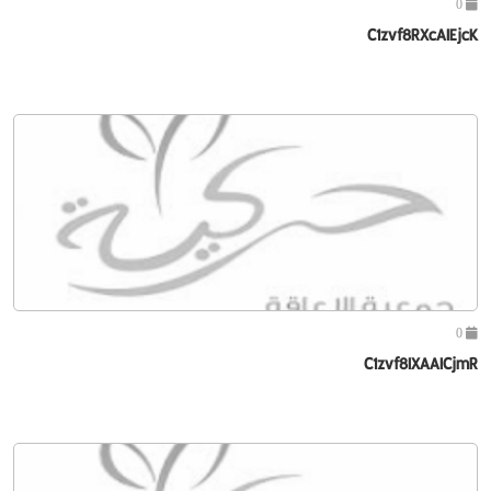
0
C1zvf8RXcAIEjcK
0
C1zvf8IXAAICjmR