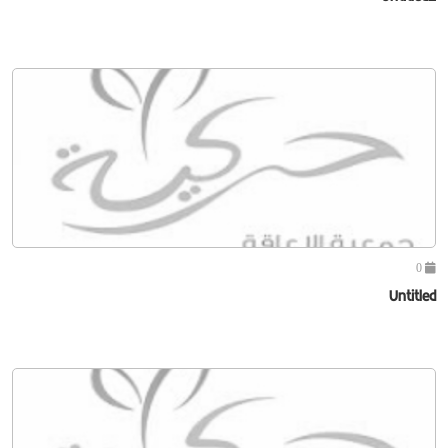
0
Untitled