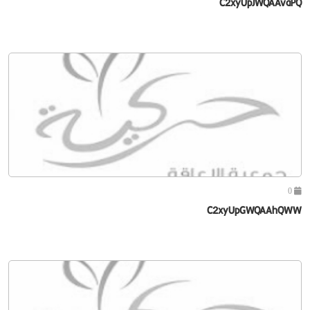
C2xyUpJWQAAvaPQ
0
C2xyUpGWQAAhQWW