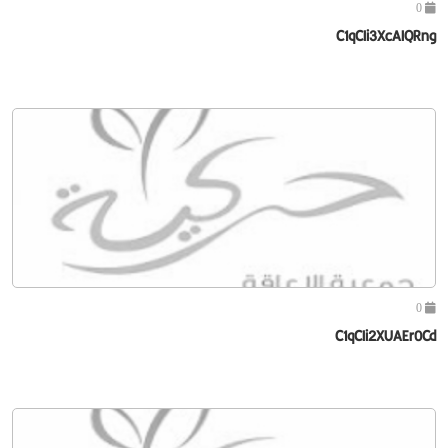
0
C1qCIi3XcAIQRng
0
C1qCIi2XUAEr0Cd