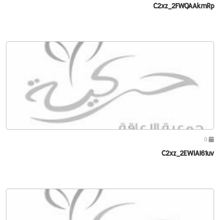
C2xz_2FWQAAkmRp
0
C2xz_2EWIAI61uv