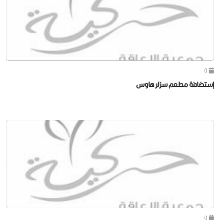
0
إستضافة مطعم سزلر هاوس
0