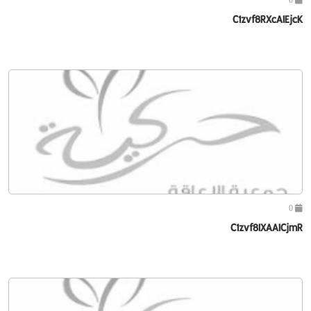
C1zvf8RXcAIEjcK
0
C1zvf8IXAAICjmR