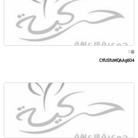
0
C1fUSfuWQAAg6D4