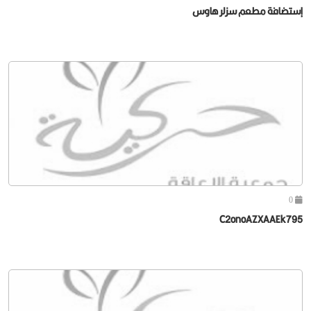
إستضافة مطعم سزلر هاوس
0
C2onoAZXAAEk795