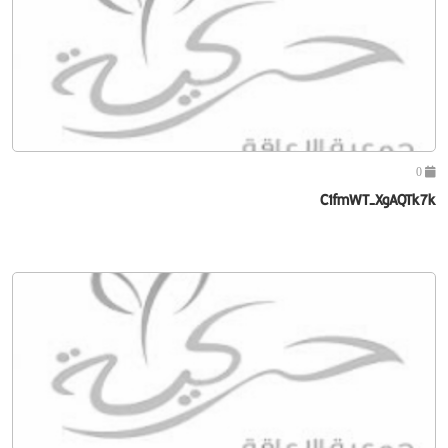
0
C1fmWT-XgAQTk7k