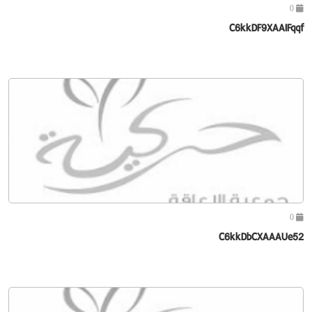
0
C6kkDF9XAAIFqqf
0
C6kkDbCXAAAUe52