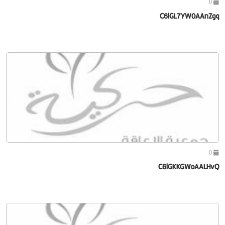
0
C6lGL7YW0AAnZgq
0
C6lGKKGWoAALHvQ