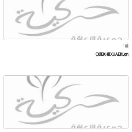
0
C6lEKHRXUAEKLon