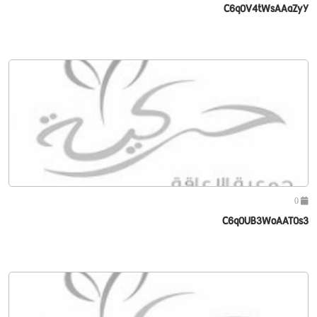
C6q0V4tWsAAaZyY
0
C6q0UB3WoAAT0s3