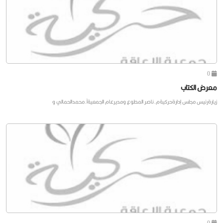
0
معرض الكتاب
زيارةرئيس مجلس إدارةحركيةم.ناصر المطوع ومديرعام الجمعيةأ.محمدالحمالي و
0