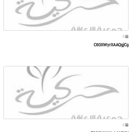
0
C60XWyrXAAQgjCg
0