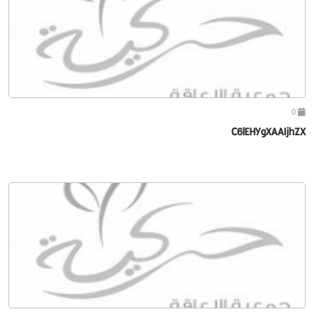
0
C6lEHYgXAAIjhZX