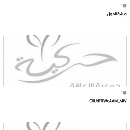
0
ورشة العمل
0
C6UdFffWcAAM_MW