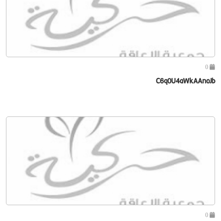
0
C6q0U4aWkAAnoJb
0