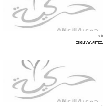
0
C6lGLEVWoAE7CXo