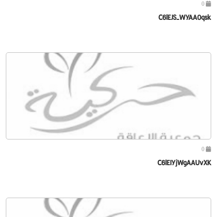
0
C6lEJS-WYAA0qsk
0
C6lEIYjWgAAUvXK