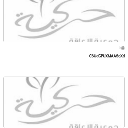
0
C6UdGPUXMAA5oXd