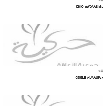
C6lIO_eW0AABh8q
0
C6lGM1hXUAAUPvx