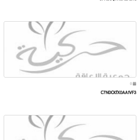
0
C7NDCKfX0AA1VF3