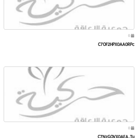
0
C7OF2HPX0AA0RPc
0
C7NzGQVX0AEA-Tu