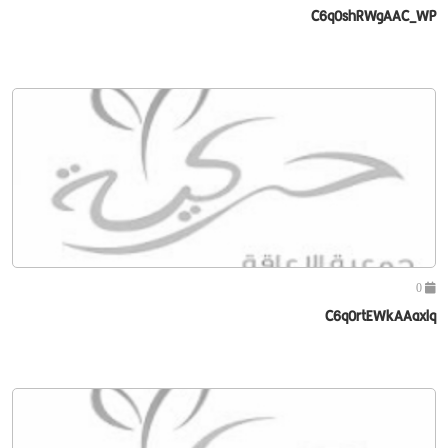
C6q0shRWgAAC_WP
0
C6q0rtEWkAAaxlq