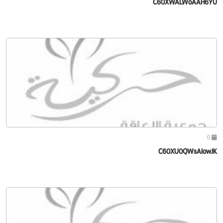
C60XWALWoAAH6YU
0
C60XU0QWsAIowJK