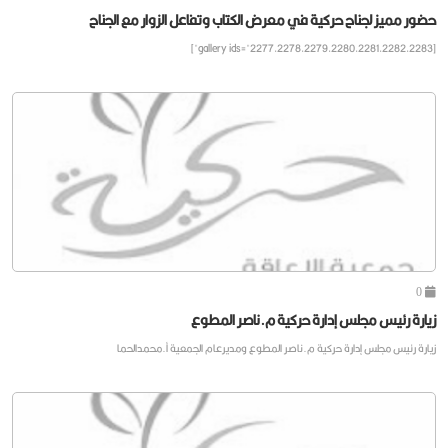
حضور مميز لجناح حركية في معرض الكتاب وتفاعل الزوار مع الجناح
[gallery ids="2277,2278,2279,2280,2281,2282,2283"]
0
زيارة رئيس مجلس إدارة حركية م.ناصر المطوع
زيارة رئيس مجلس إدارة حركية م.ناصر المطوع ومديرعام الجمعية أ.محمدالحما