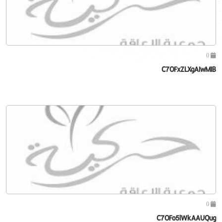
0
C7OFxZLXgAIwMIB
0
C7OFo5lWkAAUQug