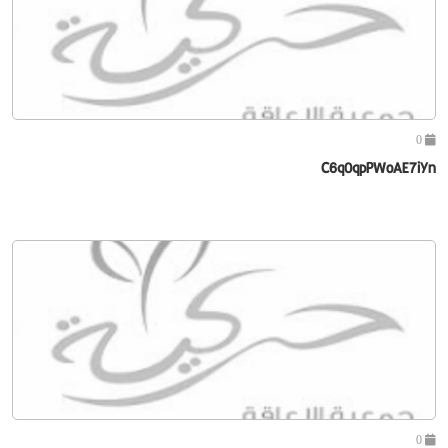
0
C6q0qpPWoAE7iYn
0