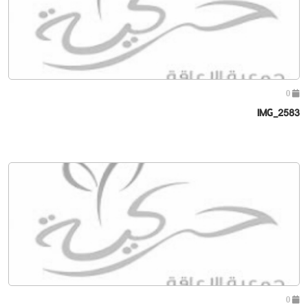
0
IMG_2583
0