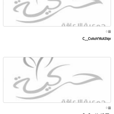
0
C__CvAoVYAAS1qv
0