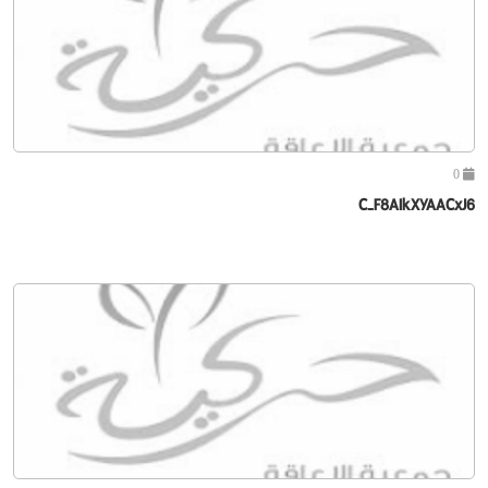
0
C-F8AIkXYAACxJ6