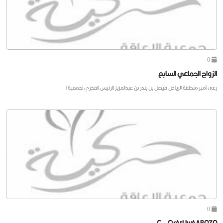
0
الزواج الجماعي السابع
رعى أمير منطقة الرياض فيصل بن بندر بن عبدالعزيز الرئيس الفخري لجمعية ا
0
C__CvArUwAABO7Q