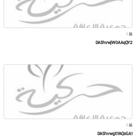
0
DAShvwjW0AAqQY2
0
DAShvwgXYAQsGA1