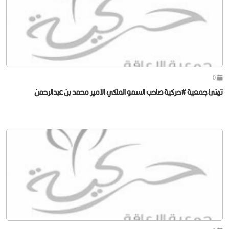
0
تهنئ جمعية #حركية صاحب السمو الملكي الامير محمد بن عبدالرحمن