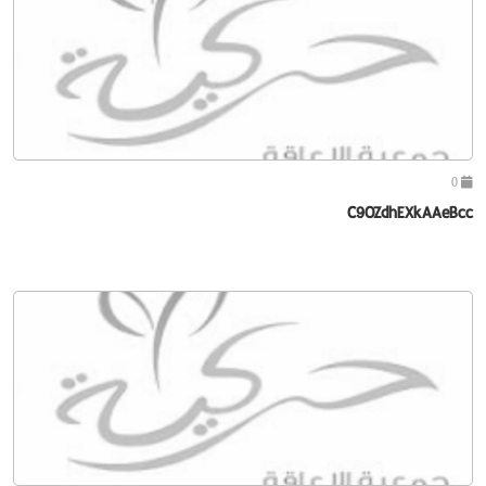
0
C9OZdhEXkAAeBcc