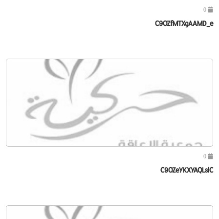
0
C9OZfMTXgAAMD_e
0
C9OZeYKXYAQLslC