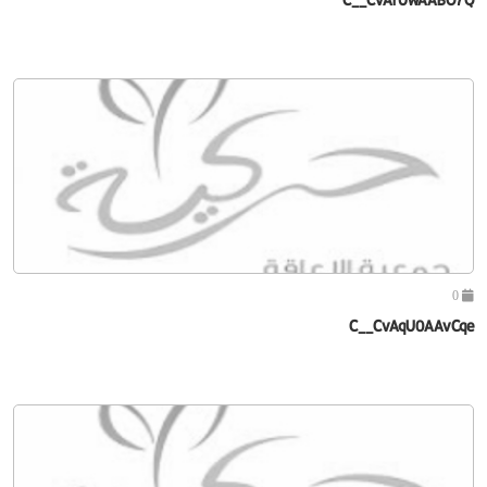
0
C__CvAqU0AAvCqe