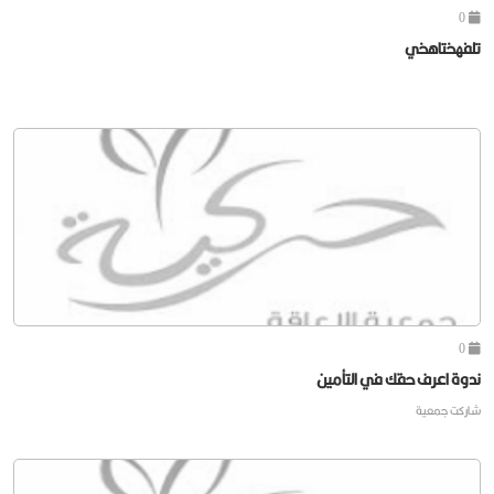
0
تلفهختاهخي
0
ندوة اعرف حقك في التأمين
شاركت جمعية