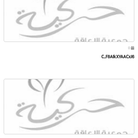
0
C-F8AIkXYAACxJ6