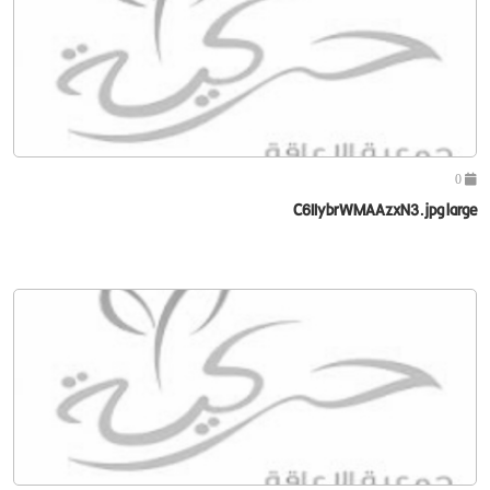
0
C6IIybrWMAAzxN3.jpg large