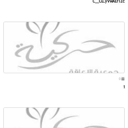
C__Cu-yVwAErTZc
0
1