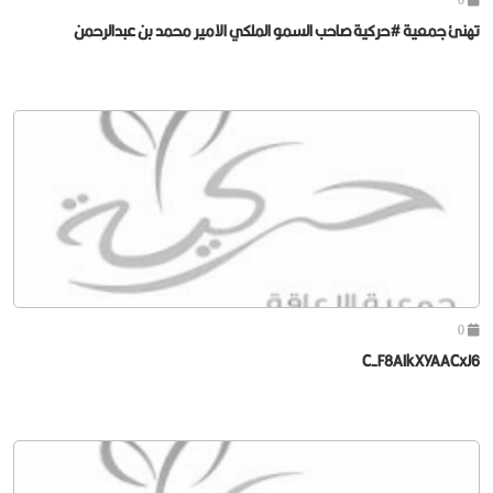
تهنئ جمعية #حركية صاحب السمو الملكي الامير محمد بن عبدالرحمن
0
C-F8AIkXYAACxJ6