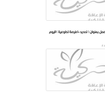
استمرار ورشة عمل بعنوان ( تحديد ١٠٠ فرصة تطوعية ) لليوم
ر ع