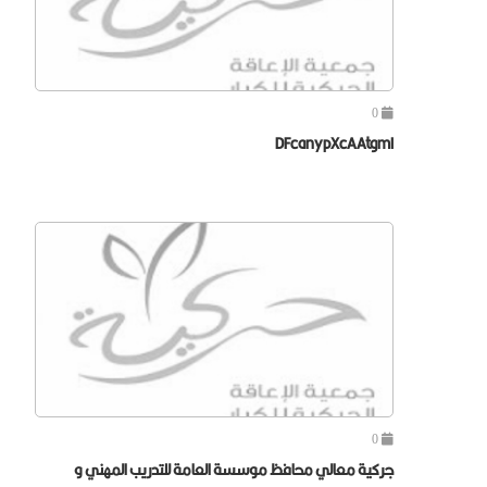
0
DFcanypXcAAtgmI
0
جركية معالي محافظ موسسة العامة للتدريب المهني و