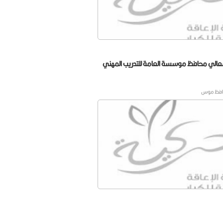
عالي محافظ موسسة العامة للتدريب المهني
حافظ موس