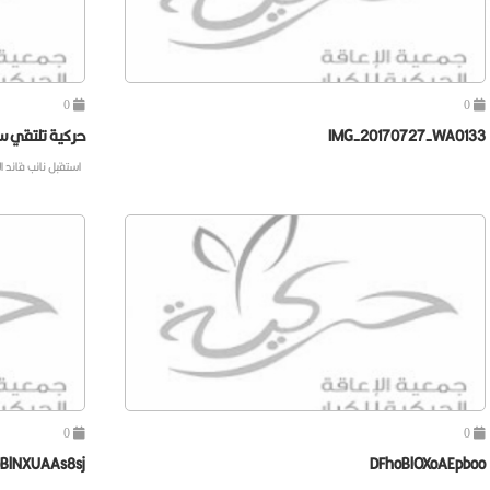
0
0
IMG-20170727-WA0133
حركية تلتقي سع
استقبل نائب قائد ا
0
0
BlNXUAAs8sj
DFhoBlOXoAEpboo