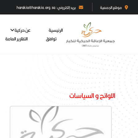
موقع الجمعية
بريد إلكتروني : harakia@harakia.org.sa
الرئيسية
عن حركية
توافق
التقارير العامة
اللوائح و السياسات