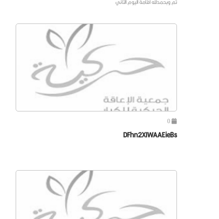
تم وبحمدلله اقامة اليوم الثاني
0
DFhn2XIWAAEieBs