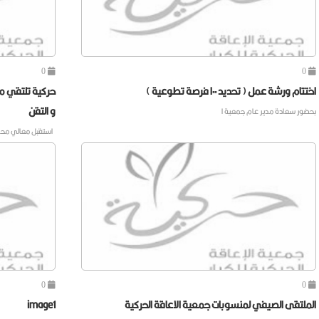
0
0
اختتام ورشة عمل ( تحديد ١٠٠ فرصة تطوعية )
حركية تلتقي م
و التقن
بحضور سعادة مدير عام جمعية ا
استقبل معالي م
0
0
الملتقى الصيفي لمنسوبات جمعية الاعاقة الحركية
image1