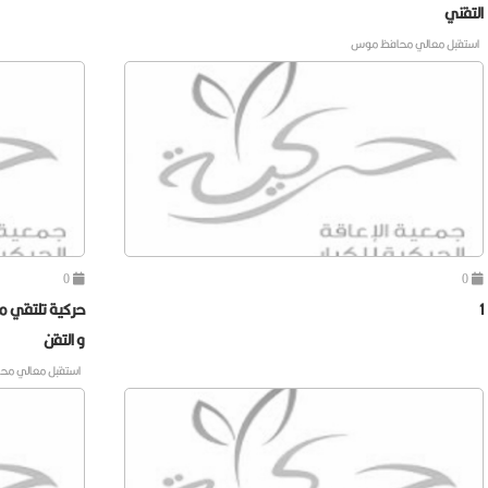
التقني
استقبل معالي محافظ موس
0
0
1
حركية تلتقي م
و التقن
استقبل معالي م