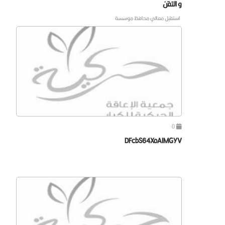
و التقن
استقبل معالي محافظ موسسة
0
DFcbS64XoAIMGYV