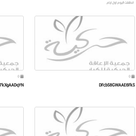
انطلقت اليوم اول ايام
0
0
S7kXgAADqYN
DFcbS8GWAAE6FkS