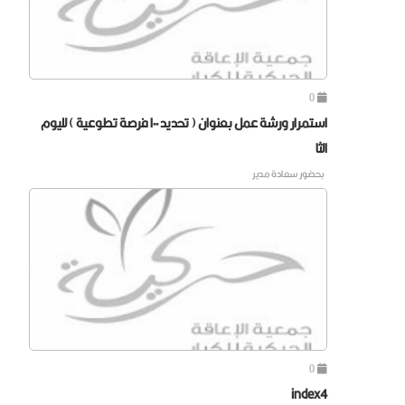
0
استمرار ورشة عمل بعنوان ( تحديد ١٠٠ فرصة تطوعية ) لليوم
الثا
⁠⁠⁠بحضور سعادة مدير
0
index4