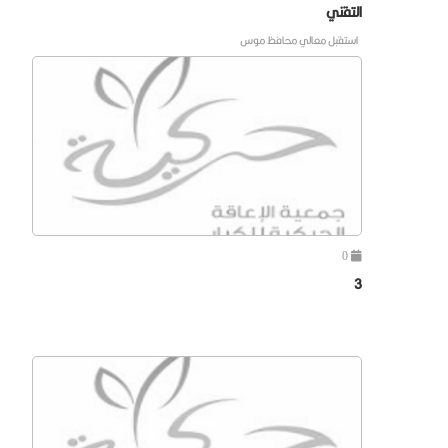
التقني
استقبل معالي محافظ موس
0
3