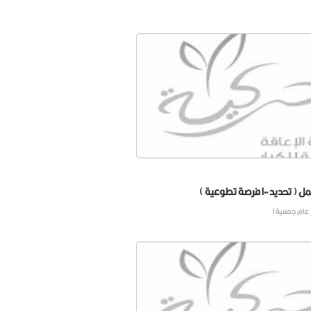
 ١٠٠ فرصة تطوعية )
عام جمعية ا