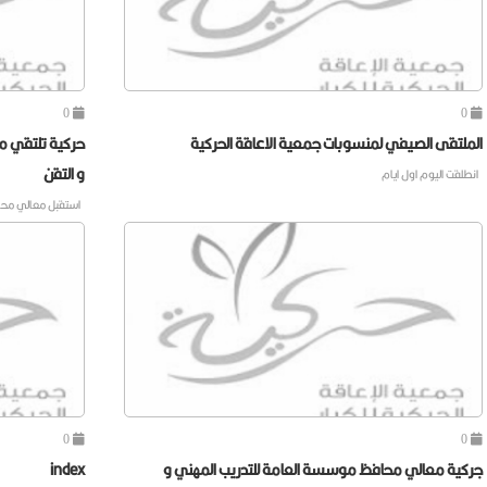
0
0
الملتقى الصيفي لمنسوبات جمعية الاعاقة الحركية
حركية تلتقي م
و التقن
انطلقت اليوم اول ايام
استقبل معالي م
0
0
جركية معالي محافظ موسسة العامة للتدريب المهني و
index