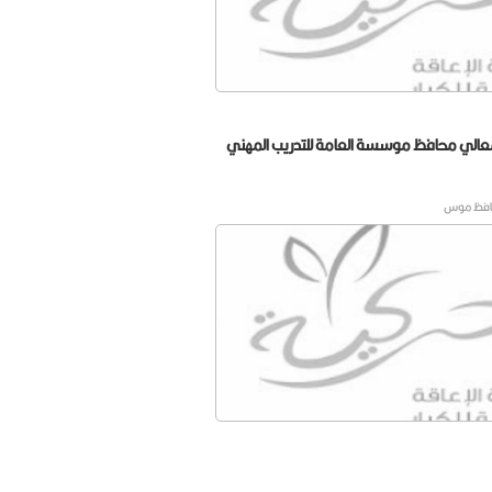
عالي محافظ موسسة العامة للتدريب المهني
حافظ موس