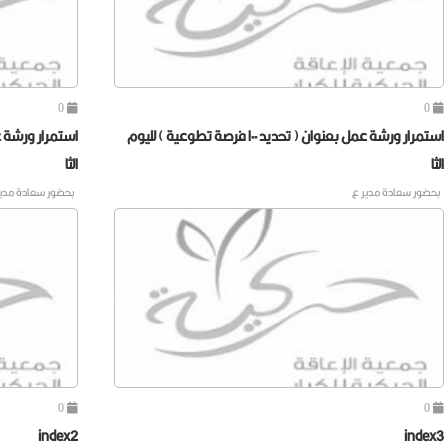
0
0
استمرار ورشة عمل بعنوان ( تحديد ١٠٠ فرصة تطوعية ) لليوم
الثا
الثا
⁠⁠⁠بحضور سعادة مدير ع
⁠⁠⁠بحضور سعادة مدي
0
0
index2
index3