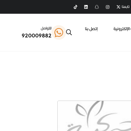
تابعنا :
الإلكترونية
إتصل بنا
للتواصل
920009882