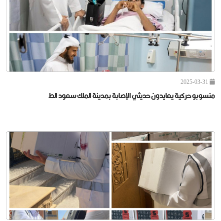
حركية تستقبل المحامية أ. غادة المطوع
2025-03-31
منسوبو ⁧‫حركية‬⁩ يعايدون حديثي الإصابة بمدينة الملك سعود الط