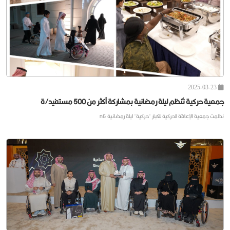
حركية توقع اتفاقية تعاون مع شركة مهارة للموارد البشرية
وقعت جمعية ⁧‫حركية‬⁩&n
2025-03-23
جمعية حركية تُنظم ليلة رمضانية بمشاركة أكثر من 500 مستفيد/ة
نظمت جمعية الإعاقة الحركية للكبار "حركية" ليلة رمضانية &n