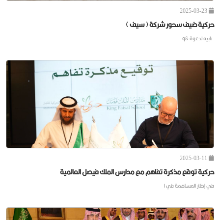
2025-03-23
حركية ضيف سحور شركة ( سيف )
تلبيه لدعوة &q
2025-03-11