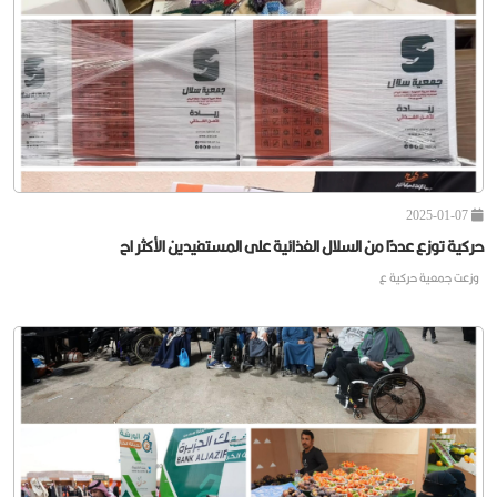
2025-01-12
حركية توقع اتفاقية تعاون مع مركز أسس العناية للرعاية الطبية
وقعت جمعية حركية اتفاق
2025-01-07
حركية توزع عددًا من السلال الغذائية على المستفيدين الأكثر اح
وزعت ⁧‫جمعية حركية‬⁩ ع