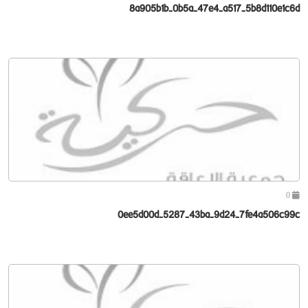
8a905b1b-0b5a-47e4-a517-5b8d110e1c6d
0
0ee5d00d-5287-43ba-9d24-7fe4a506c99c