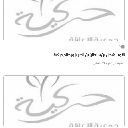
0
الامير فيصل بن سلطان بن ناصر يزور جناح حركية
تشرفت جمعية الاعاقة الح