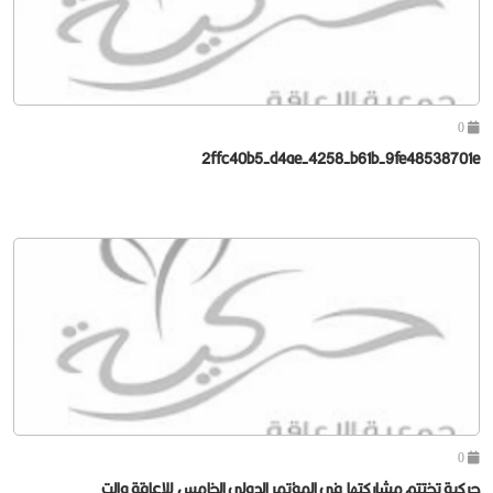
0
2ffc40b5-d4ae-4258-b61b-9fe48538701e
0
حركية تختتم مشاركتها في المؤتمر الدولي الخامس للإعاقة والت