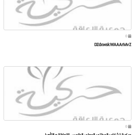
0
DZdxwskWAAArMvZ
0
حركية تشارك بالمؤتمر الدولي الخامس للإعاقة و التأهيل