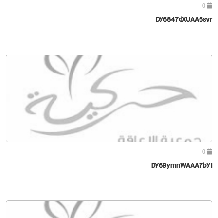
0
DY6847dXUAA6svr
0
DY69ymnWAAA7bY1