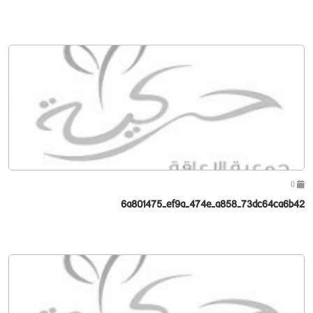
0
6a801475-ef9a-474e-a858-73dc64ca6b42