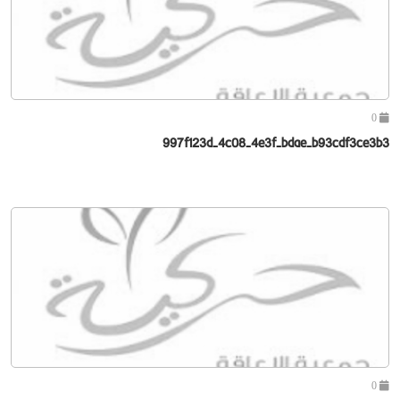
0
997f123d-4c08-4e3f-bdae-b93cdf3ce3b3
0