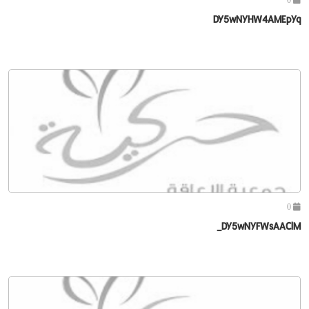
DY5wNYHW4AMEpYq
0
DY5wNYFWsAAClM_