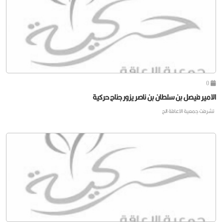
0
الامير فيصل بن سلطان بن ناصر يزور جناح حركية
تشرفت جمعية الاعاقة الح