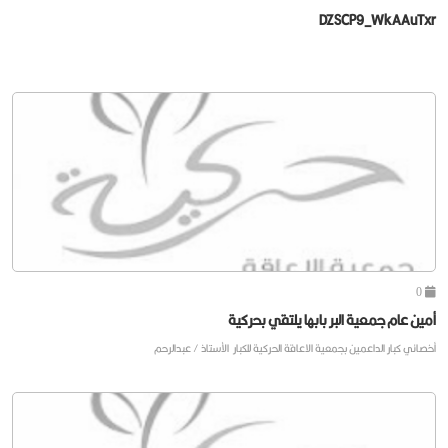
DZSCP9_WkAAuTxr
0
أمين عام جمعية البر بابها يلتقي بحركية
أخصائي كبار الداعمين بجمعية الاعاقة الحركية للكبار الأستاذ / عبدالرحم