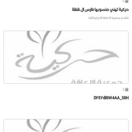
0
حركية تهني منسوبها فارس ال قفلة
تتقدم جمعية الاعاقة الحركية للكبا
0
DY5Ydl8W4AA_S6H