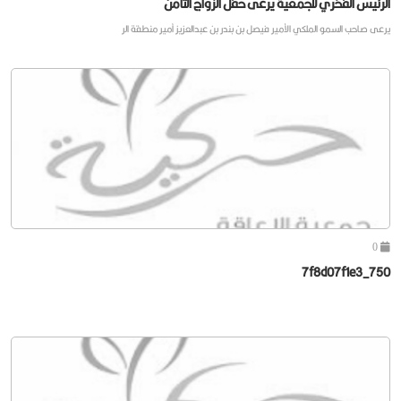
الرئيس الفخري للجمعية يرعى حفل الزواج الثامن
يرعى صاحب السمو الملكي الأمير فيصل بن بندر بن عبدالعزيز أمير منطقة الر
0
750_7f8d07f1e3