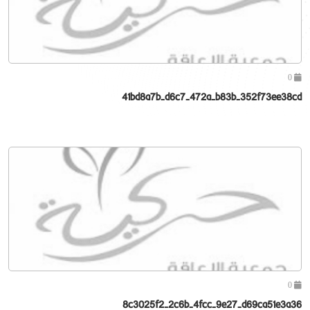
0
41bd8a7b-d6c7-472a-b83b-352f73ee38cd
0
8c3025f2-2c6b-4fcc-9e27-d69ca51e3a36