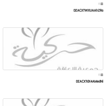
0
DZACXTWXUAAhZRa
0
DZACXTdX4AMedNi