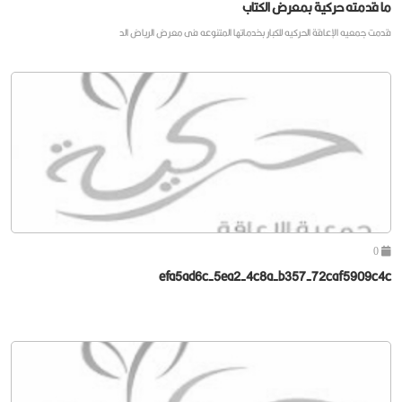
ما قدمته حركية بمعرض الكتاب
قدمت جمعيه الإعاقة الحركيه للكبار بخدماتها المتنوعه فى معرض الرياض الد
0
efa5ad6c-5ea2-4c8a-b357-72caf5909c4c