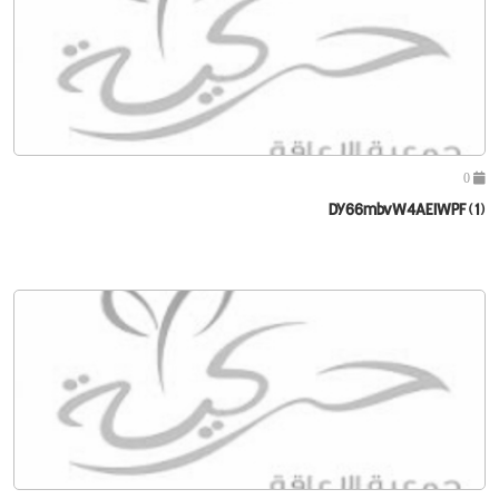
0
DY66mbvW4AEIWPF (1)