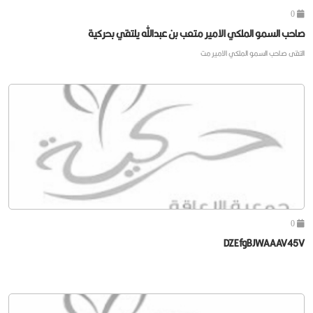
0
صاحب السمو الملكي الامير متعب بن عبدالله يلتقي بحركية
التقى صاحب السمو الملكي الامير مت
0
DZEfgBJWAAAV45V