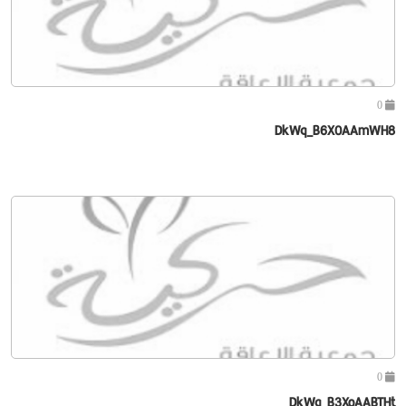
0
DkWq_B6X0AAmWH8
0
DkWq_B3XoAABTHt