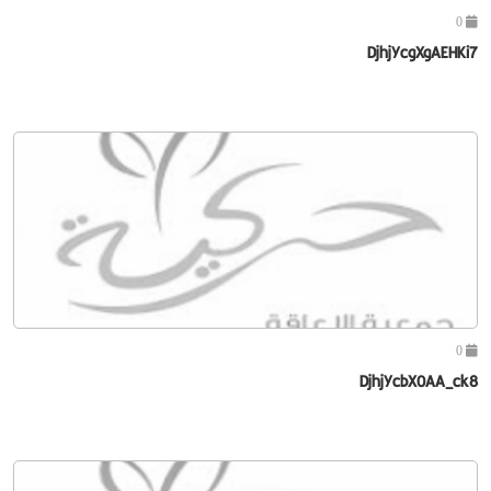
0
DjhjYcgXgAEHKi7
0
DjhjYcbX0AA_ck8