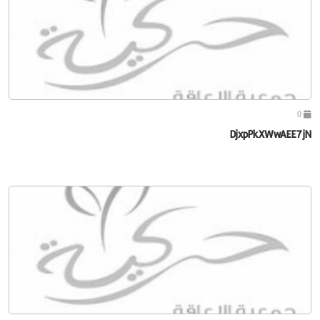
0
DjxpPkXWwAEE7jN