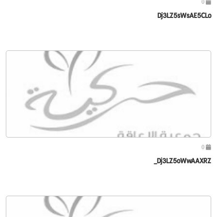
0
Dj3LZ5sWsAE5CLo
0
Dj3LZ5oWwAAXRZ_