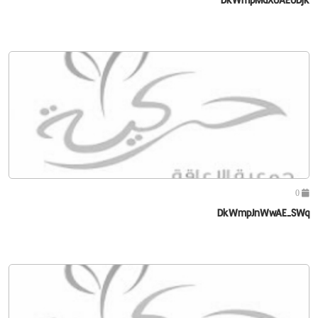
0
DkWmpJnWwAE-SWq