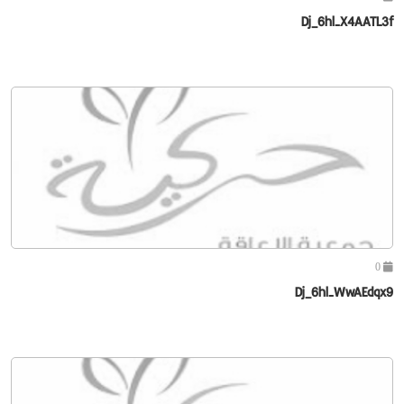
Dj_6hl-X4AATL3f
0
Dj_6hl-WwAEdqx9