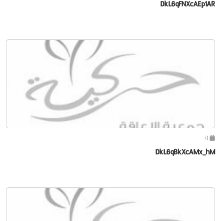
DkL6qFNXcAEp1AR
0
DkL6qBkXcAMx_hM