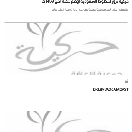
حركية تزور الخطوط السعودية لوضع خطة الحج 1439 هـ
مشرفين لجان الحج بجمعية حركية يقومون بزيارةمطار الملك خالد
0
DkL6yVAXcAM2v3T