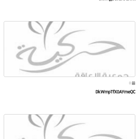
0
DkWmpTfX0AYmeQC