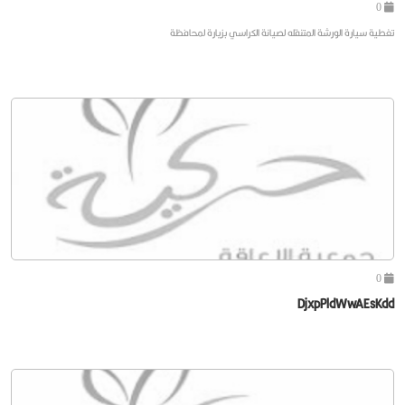
0
تغطية سيارة الورشة المتنقله لصيانة الكراسي بزيارة لمحافظة
0
DjxpPldWwAEsKdd