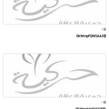
0
DkWmpPQW0AA2fjI
0
DkWmpMaX0AE0Djk