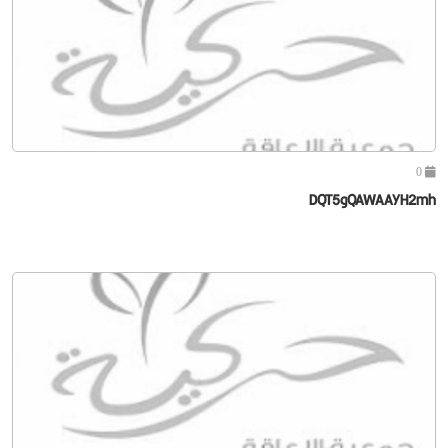
0
DQT5gQAWAAYH2mh