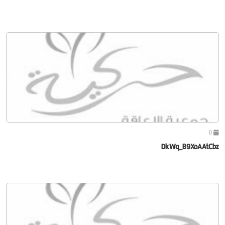
0
DkWq_B9XoAAtCbz