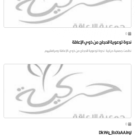
0
ندوة توعوية للحجاج من ذوي الإعاقة
نظمت جمعية حركية ندوة توعوية للحجاج من ذوي الإعاقة ومرافقيهم
0
DkWq_BxXsAAJrqJ