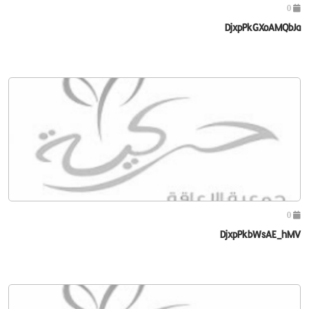
0
DjxpPkGXoAMQbJa
0
DjxpPkbWsAE_hMV