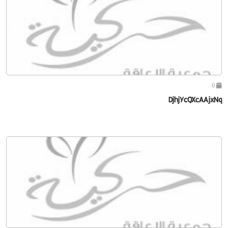
0
DjhjYcQXcAAjxNq