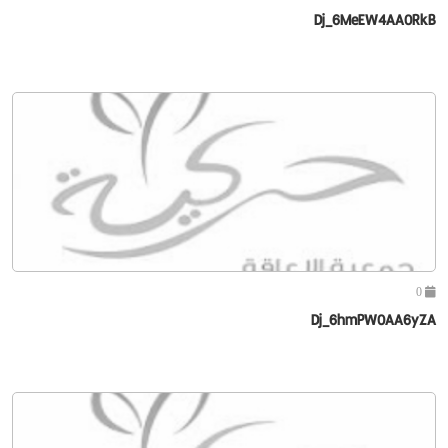
Dj_6MeEW4AA0RkB
0
Dj_6hmPW0AA6yZA