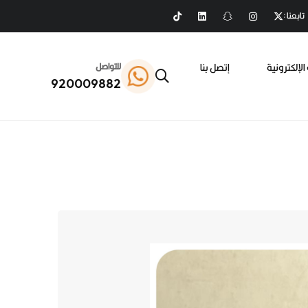
تابعنا :
الإلكترونية
إتصل بنا
للتواصل
920009882