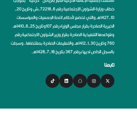
تأسست جمعية الإعاقة الحركية للكبار بالرياض ” حركية ” بموجب
خطاب وزارة الشؤون الإجتماعية رقم 6-72218-ش وتاريخ 20-
10-1427هــ والتي تخضع لأحكام لائحة الجمعيات والمؤسسات
الخيرية الصادرة بقرار مجلس الوزراء رقم 107وتاريخ 25-6-1410هــ
وقواعدها التنفيذية الصادرة بقرار وزير الشؤون الاجتماعية رقم
760 وتاريخ 30-1-1412هــ والتعليمات الصادرة بمقتضاها، وسجلت
بالسجل الخاص لديها برقم 367 بتاريخ 18-7-1428هــ.
تابعنا
سياسة الخصوصية