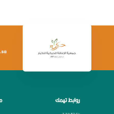
.sa
روابط تهمك
م