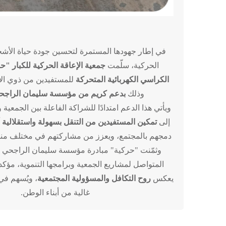
في إطار جهودها المستمرة لتحسين جودة حياة الأش
الحركية، سلّمت
جمعية الإعاقة الحركية للكبار "ح
الكراسي الكهربائية المتحركة
للمستفيدين من ذوي الإ
وذلك
بدعم كريم من مؤسسة سليمان الراجحي
ويأتي هذا الدعم امتدادًا للشراكة الفاعلة بين الجمعية
إلى
تمكين المستفيدين من التنقل بسهولة واستقلالية أ
دمجهم بالمجتمع، ويعزز من مشاركتهم في مختلف مناحي
وثمّنت "حركية" مبادرة مؤسسة سليمان الراجحي ال
المتواصل لمشاريع الجمعية وبرامجها التنموية، مؤكدة
يعكس
روح التكافل والمسؤولية المجتمعية
، ويُسهم في 
غالية من أبناء الوطن.