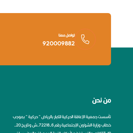
تواصل معنا
920009882
من نحن
تأسست جمعية الإعاقة الحركية للكبار بالرياض ” حركية ” بموجب
خطاب وزارة الشؤون الإجتماعية رقم 6-72218-ش وتاريخ 20-