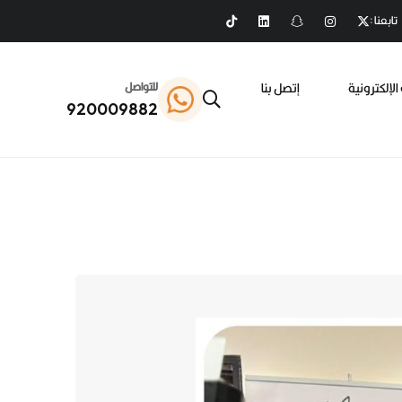
تابعنا :
الإلكترونية
إتصل بنا
للتواصل
920009882