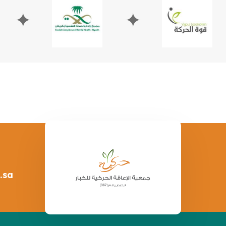
✦
✦
.sa