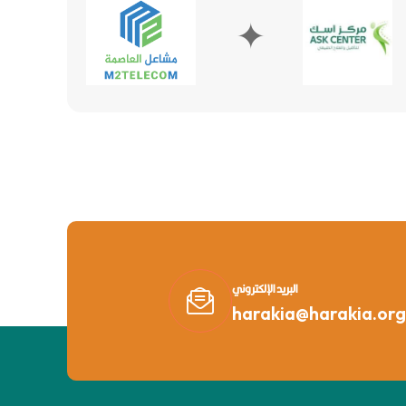
✦
✦
البريد الإلكتروني
harakia@harakia.org