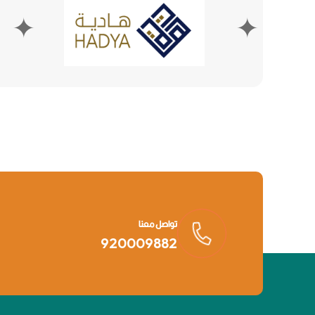
✦
تواصل معنا
920009882