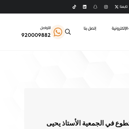
تابعنا :
الإلكترونية
إتصل بنا
للتواصل
920009882
طوع في الجمعية الأستاذ يحيى