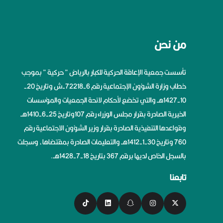
من نحن
تأسست جمعية الإعاقة الحركية للكبار بالرياض ” حركية ” بموجب
خطاب وزارة الشؤون الإجتماعية رقم 6-72218-ش وتاريخ 20-
10-1427هــ والتي تخضع لأحكام لائحة الجمعيات والمؤسسات
الخيرية الصادرة بقرار مجلس الوزراء رقم 107وتاريخ 25-6-1410هــ
وقواعدها التنفيذية الصادرة بقرار وزير الشؤون الاجتماعية رقم
760 وتاريخ 30-1-1412هــ والتعليمات الصادرة بمقتضاها، وسجلت
بالسجل الخاص لديها برقم 367 بتاريخ 18-7-1428هــ.
تابعنا