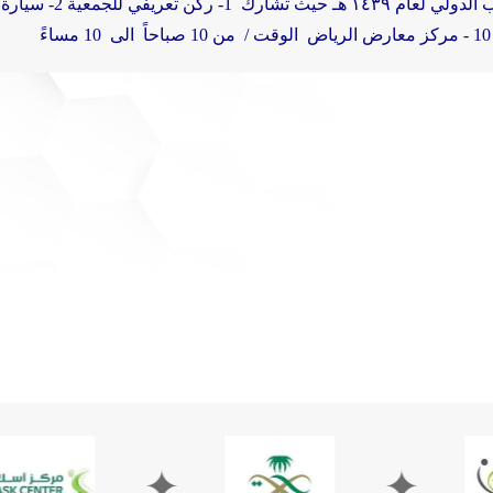
١٤٣ هـ حيث تشارك
1- ركن تعريفي للجمعية
2- سيارة الورسة المنتقلة لصيانة الكراسي المتحركة
الوقت / من 10 صباحاً الى 10 مساءً
✦
✦