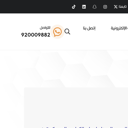
تابعنا :
الإلكترونية
إتصل بنا
للتواصل
920009882