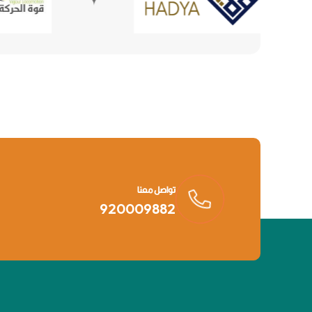
تواصل معنا
920009882