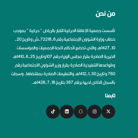
من نحن
تأسست جمعية الإعاقة الحركية للكبار بالرياض ” حركية ” بموجب
خطاب وزارة الشؤون الإجتماعية رقم 6-72218-ش وتاريخ 20-
10-1427هــ والتي تخضع لأحكام لائحة الجمعيات والمؤسسات
الخيرية الصادرة بقرار مجلس الوزراء رقم 107وتاريخ 25-6-1410هــ
وقواعدها التنفيذية الصادرة بقرار وزير الشؤون الاجتماعية رقم
760 وتاريخ 30-1-1412هــ والتعليمات الصادرة بمقتضاها، وسجلت
بالسجل الخاص لديها برقم 367 بتاريخ 18-7-1428هــ.
تابعنا