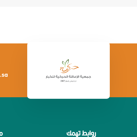
.sa
روابط تهمك
م