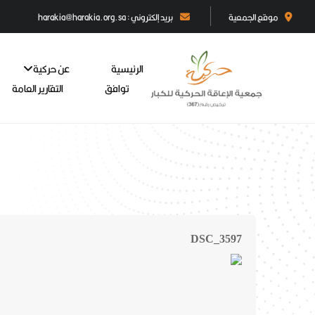
موقع الجمعية
بريد إلكتروني : harakia@harakia.org.sa
الرئيسية
عن حركية
توافق
التقارير العامة
DSC_3597