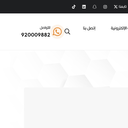
تابعنا :
الإلكترونية
إتصل بنا
للتواصل
920009882