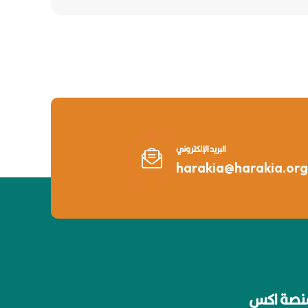
البريد الإلكتروني
harakia@harakia.org
نصة اكس