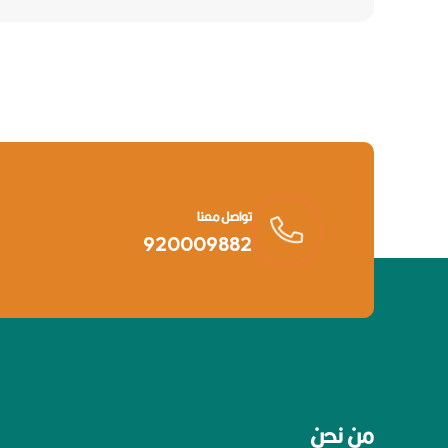
تواصل معنا
920009882
من نحن