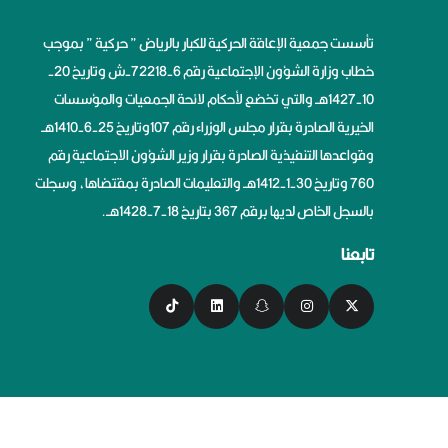
تأسست جمعية الإعاقة الحركية للكبار بالرياض ” حركية ” بموجب
خطاب وزارة الشؤون الإجتماعية رقم 6-72218-ش وتاريخ 20-
10-1427هــ والتي تخضع لأحكام لائحة الجمعيات والمؤسسات
الخيرية الصادرة بقرار مجلس الوزراء رقم 107وتاريخ 25-6-1410هــ
وقواعدها التنفيذية الصادرة بقرار وزير الشؤون الاجتماعية رقم
760 وتاريخ 30-1-1412هــ والتعليمات الصادرة بمقتضاها، وسجلت
بالسجل الخاص لديها برقم 367 بتاريخ 18-7-1428هــ.
تابعنا