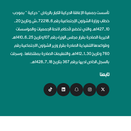
تأسست جمعية الإعاقة الحركية للكبار بالرياض ” حركية ” بموجب
خطاب وزارة الشؤون الإجتماعية رقم 6-72218-ش وتاريخ 20-
10-1427هــ والتي تخضع لأحكام لائحة الجمعيات والمؤسسات
الخيرية الصادرة بقرار مجلس الوزراء رقم 107وتاريخ 25-6-1410هــ
وقواعدها التنفيذية الصادرة بقرار وزير الشؤون الاجتماعية رقم
760 وتاريخ 30-1-1412هــ والتعليمات الصادرة بمقتضاها، وسجلت
بالسجل الخاص لديها برقم 367 بتاريخ 18-7-1428هــ.
تابعنا