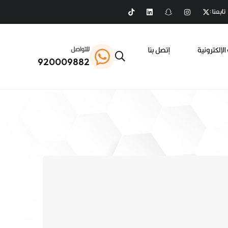
تابعنا :
الإلكترونية
إتصل بنا
للتواصل
920009882