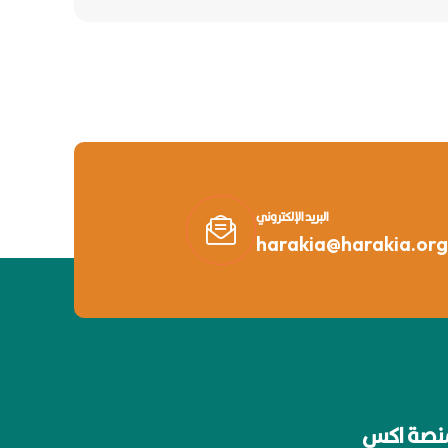
البريد الإلكتروني
harakia@harakia.org
نصة اكس