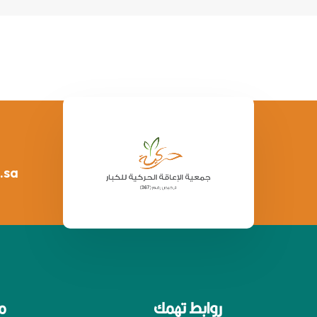
.sa
روابط تهمك
م