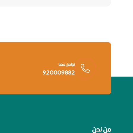
تواصل معنا
920009882
من نحن