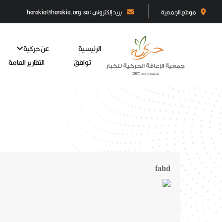
موقع الجمعية
بريد إلكتروني : harakia@harakia.org.sa
الرئيسية
عن حركية
توافق
التقارير العامة
fahd